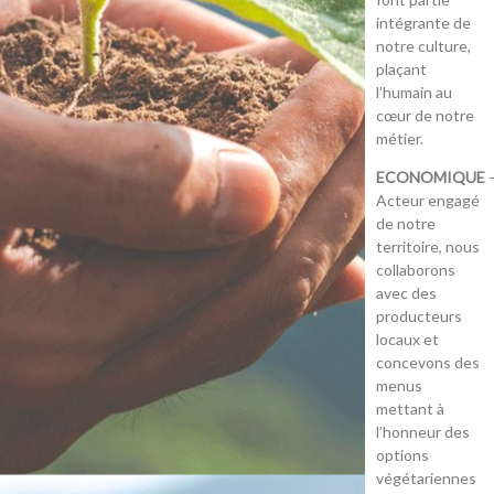
intégrante de
notre culture,
plaçant
l’humain au
cœur de notre
métier.
ECONOMIQUE
Acteur engagé
de notre
territoire, nous
collaborons
avec des
producteurs
locaux et
concevons des
menus
mettant à
l’honneur des
options
végétariennes