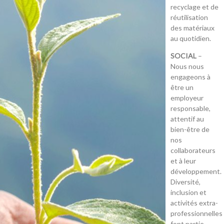
recyclage et de
réutilisation
des matériaux
au quotidien.
SOCIAL
–
Nous nous
engageons à
être un
employeur
responsable,
attentif au
bien-être de
nos
collaborateurs
et à leur
développement.
Diversité,
inclusion et
activités extra-
professionnelles
font partie