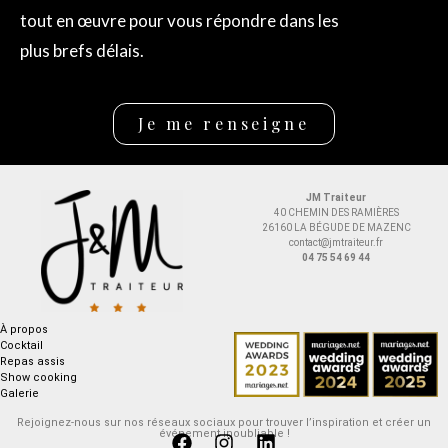
tout en œuvre pour vous répondre dans les
plus brefs délais.
Je me renseigne
JM Traiteur
40 CHEMIN DES RAMIÈRES
26160 LA BÉGUDE DE MAZENC
contact@jmtraiteur.fr
04 75 54 69 44
À propos
Cocktail
Repas assis
Show cooking
Galerie
Rejoignez-nous sur nos réseaux sociaux pour trouver l’inspiration et créer un
événement inoubliable !